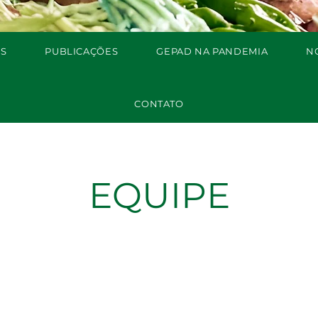
S
PUBLICAÇÕES
GEPAD NA PANDEMIA
N
CONTATO
EQUIPE
Colab
ores
Estudantes