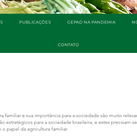
S
PUBLICAÇÕES
GEPAD NA PANDEMIA
N
CONTATO
ra familiar e sua importância para a sociedade são muito releva
o estratégicos para a sociedade brasileira, e estes precisam s
o papel da agricultura familiar.