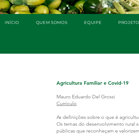
INÍCIO
QUEM SOMOS
EQUIPE
PROJETO
Agricultura Familiar e Covid-19
Mauro Eduardo Del Grossi
Currículo
As definições sobre o que é agricultu
Os temas do desenvolvimento rural sã
públicas que reconheçam e valorizem 