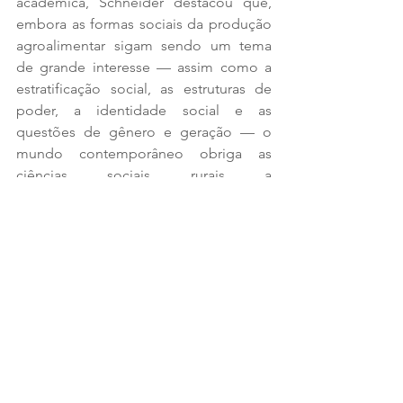
acadêmica, Schneider destacou que, 
embora as formas sociais da produção 
agroalimentar sigam sendo um tema 
de grande interesse — assim como a 
estratificação social, as estruturas de 
poder, a identidade social e as 
questões de gênero e geração — o 
mundo contemporâneo obriga as 
ciências sociais rurais a 
compreenderem também as dinâmicas 
alimentares urbanas, os sistemas de 
abastecimento e as políticas 
alimentares. Em um nível ainda mais 
sistêmico, ganham centralidade as 
questões relacionadas às emergências 
climáticas, à nova geopolítica global e 
às transformações tecnológicas e 
informacionais.