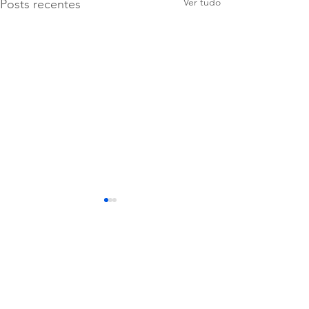
Ver tudo
Posts recentes
Comentários
Escreva um comentário