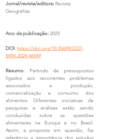
Jornal/revista/editora:
Revista 
Geografias 
RRevista GeoNordesteevista 
GeoNordeste
Ano da publicação:
2025
DOI
: 
https://doi.org/10.35699/2237-
549X.2024.46549
Resumo
: Partindo de 
pressupostos 
ligados aos recorrentes problemas 
associados a produção, 
comercialização e consumo dos 
alimentos. Diferentes iniciativas de 
pesquisas e análises estão sendo 
conduzidas sobre as questões 
alimentares na Europa e no Brasil. 
Assim, a proposta em questão, faz 
referência a importância dos estudos 