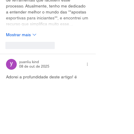
de ferramentas que facilitem esse 
processo. Atualmente, tenho me dedicado 
a entender melhor o mundo das **apostas 
esportivas para iniciantes**, e encontrei um 
recurso que simplifica muito esse…
Mostrar mais
Curtir
Responder
yuanliu kind
08 de out. de 2025
Adorei a profundidade deste artigo! é 
evidente o cuidado e a aten??o dedicados 
à constru??o deste conteúdo, o que o 
torna uma leitura extremamente 
enriquecedora. Esse tipo de qualidade em 
artigos sempre me incentiva a explorar 
mais sobre os temas e a buscar recursos 
que possam complementar meu 
aprendizado e minhas experiências. Tenho 
encontrado grande utilidade em 