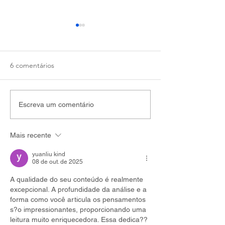
6 comentários
O PERCURSO DOS
Três lições que a
Escreva um comentário
ALIMENTOS NO
sementes criou
SISTEMA
nos ensinar sobr
Mais recente
AGROALIMENTAR:
crises climáticas
Combate ao desperdício
yuanliu kind
e a perda de alimentos
08 de out. de 2025
nas cidades
A qualidade do seu conteúdo é realmente 
excepcional. A profundidade da análise e a 
forma como você articula os pensamentos 
s?o impressionantes, proporcionando uma 
leitura muito enriquecedora. Essa dedica??